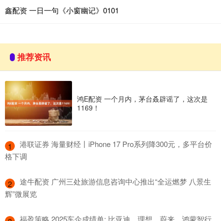
鑫配资 一日一句《小窗幽记》0101
推荐资讯
鸿E配资 一个月内，茅台叒辟谣了，这次是
1169！
​港联证券 海量财经丨iPhone 17 Pro系列降300元，多平台价
1
格下调
​途牛配资 广州三处旅游信息咨询中心推出“全运燃梦 八景生
2
辉”微展览
​福盈策略 2025车企成绩单: 比亚迪、理想、蔚来、鸿蒙智行