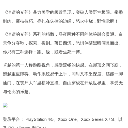
《消逝的光芒》暴力美学的极致呈现，突破人类野性极限。拳拳
到肉、摧枯拉朽。挣扎在失控的边缘，怒火中烧，野性觉醒！
《消逝的光芒》系列的精髓，昼夜两种不同的体验融会贯通。白
天争分夺秒，探索、搜刮。落日西沉，恐惧伴随黑暗倾巢而出。
你只有三种选择：跑、躲，或者生死一搏。
卓越的第一人称跑酷视角，感受流畅的快感。在屋顶之间飞跃，
翻越重重障碍。动作系统易于上手，同时又不乏深度。还能一脚
油门，在丧尸大军里横冲直撞。自由穿梭在开放世界里，享受无
与伦比的乐趣。
登录平台： PlayStation 4/5、Xbox One、Xbox Series X / S、以
及 PC（Steam 和Epic）