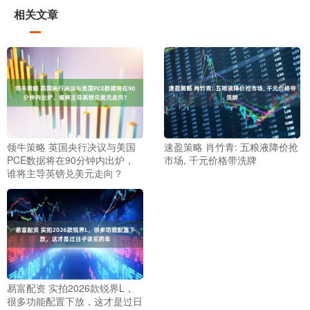
相关文章
领牛策略 英国央行决议与美国
速盈策略 肖竹青: 五粮液降价抢
PCE数据将在90分钟内出炉，
市场, 千元价格带洗牌
谁将主导英镑兑美元走向？
易富配资 实拍2026款锐界L，
很多功能配置下放，这才是过日