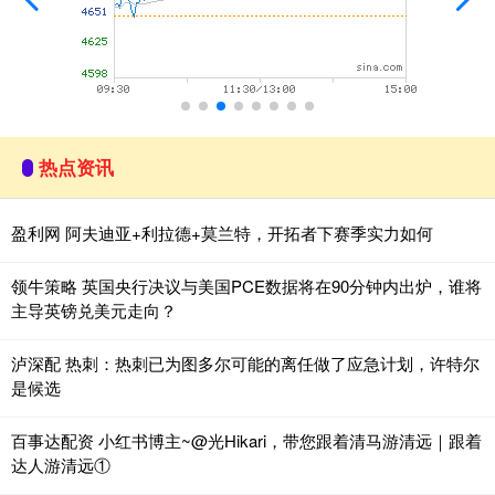
热点资讯
盈利网 阿夫迪亚+利拉德+莫兰特，开拓者下赛季实力如何
领牛策略 英国央行决议与美国PCE数据将在90分钟内出炉，谁将
主导英镑兑美元走向？
泸深配 热刺：热刺已为图多尔可能的离任做了应急计划，许特尔
是候选
百事达配资 小红书博主~@光Hikari，带您跟着清马游清远｜跟着
达人游清远①