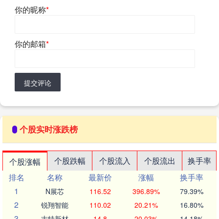
你的昵称
*
你的邮箱
*
提交评论
个股实时涨跌榜
个股跌幅
个股流入
个股流出
换手率
个股涨幅
排名
名称
最新价
涨幅
换手率
1
N展芯
116.52
396.89%
79.39%
2
锐翔智能
110.02
20.21%
16.80%
3
志特新材
14.8
20.03%
14.18%