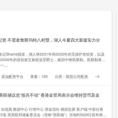
配资 不需老詹斯玛特八村塁，湖人今夏四大新援实力分
N名记Shams报道，湖人将2031年和2033年的无保护首轮签，以及
年和2030年的首轮签互换权送至爵士，换回中锋凯斯勒。凯斯勒将与
....
：原油配资平台
查看：155
分类：期货公司配资
 美联储议息“按兵不动” 香港金管局表示会维持货币及金
 自选股 数据中心 行情中心 资金流向 模拟交易 客户端 中新社香
0日电 美国联邦储备委员会（简称“美联储”）当地时间29日宣布将联