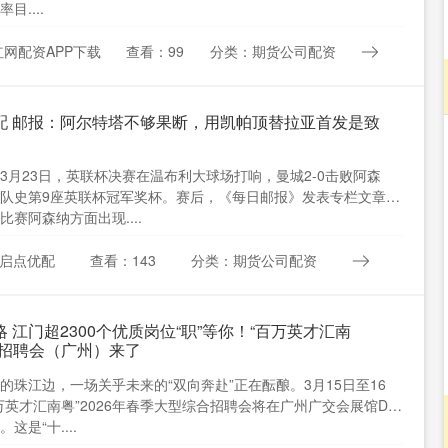
目....
网配资APP下载
查看：99
分类：期货公司配资
配 邮报：阿尔特塔不够果断，用凯帕顶替拉亚首发是致
沪深300
4694.44
.42%
43.13
0.93%
3月23日，英联杯决赛在温布利大球场打响，曼城2-0击败阿森
队史第9座英联杯冠军奖杯。赛后，《每日邮报》发表专栏文章，
比赛阿森纳方面出现....
启点优配
查看：143
分类：期货公司配资
 江门超2300个优质岗位“职”等你！“百万英才汇南
型招聘会（广州）来了
的珠江边，一场关乎未来的“双向奔赴”正在酝酿。3月15日至16
万英才汇南粤”2026年春季大型综合招聘会将在广州广交会展馆D区
这是“十....