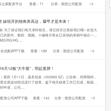
际之家配资平台
查看：71
分类：期货公司配资
资 妹纸开的独角兽高达，爆甲才是本体！
 星标 为了保证我们每天准时相见，请记得关注星标我们哦~ 欢迎大
己的新作、教程、视频。小编每月将从已采纳的来稿中抽出一名
/RG/HG....
友优配APP下载
查看：189
分类：期货公司配资
 16天12板“大牛股”，明起复牌！
｜黄胜 1月11日，嘉美包装（002969.SZ）公告称，停牌期间，
票交易波动情况进行了核查。鉴于相关核查工作已完成，根据相
申请，公司....
配资公司APP下载
查看：143
分类：期货公司配资