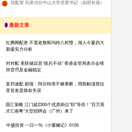
​优配资 刘承功任中山大学党委书记（副部长级）
5
最新文章
红腾网配资 不需老詹斯玛特八村塁，湖人今夏四大
新援实力分析
对对配 美联储议息“按兵不动” 香港金管局表示会维
持货币及金融稳定
富邦速配 邮报：阿尔特塔不够果断，用凯帕顶替拉
亚首发是致命失误
国汇策略 江门超2300个优质岗位“职”等你！“百万英
才汇南粤”大型招聘会（广州）来了
中盛投资 一日一句《小窗幽记》0105