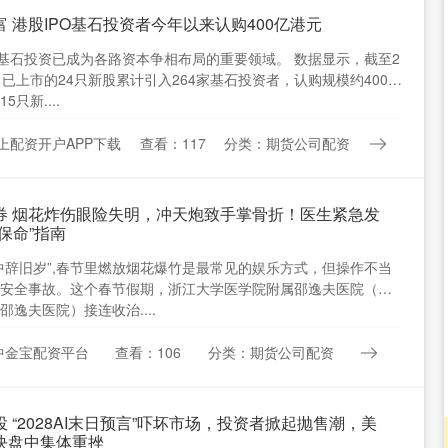
 港股IPO基石投资者今年以来认购400亿港元
O基石投资已成为各路资本争相布局的重要领域。 数据显示，截至2
，已上市的24只新股累计引入264家基石投资者，认购规模约400亿
5只新....
上配资开户APP下载
查看：117
分类：期货公司配资
券 烟花炸伤眼险失明，冲天炮致手掌骨折！医生紧急发
保命”指南
中辞旧岁”,春节里燃放烟花爆竹是最常见的娱乐方式，但操作不当
安全事故。这个春节假期，浙江大学医学院附属邵逸夫医院（下
邵逸夫医院）接连收治....
中金宝配资平台
查看：106
分类：期货公司配资
 “2028AI末日预言”吓坏市场，投资者掀起抛售潮，美
块盘中集体重挫