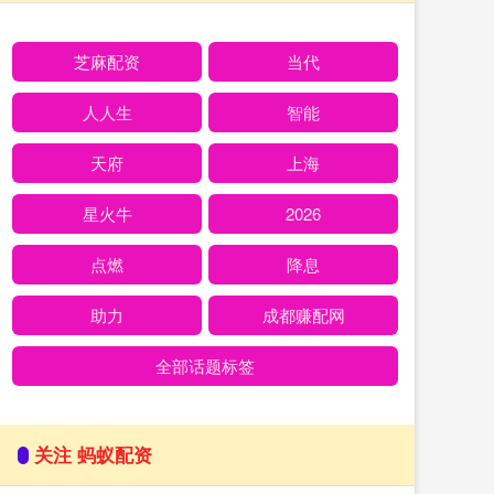
芝麻配资
当代
人人生
智能
天府
上海
星火牛
2026
点燃
降息
助力
成都赚配网
全部话题标签
关注 蚂蚁配资