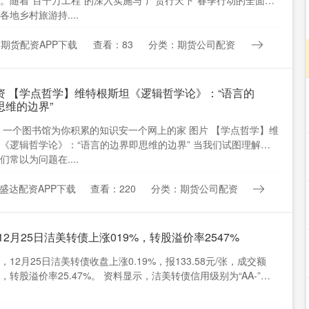
。随着“百千万工程”的深入实施与“广货行天下”春季行动的全面铺
各地乡村旅游持....
期货配资APP下载
查看：83
分类：期货公司配资
资 【学点哲学】维特根斯坦《逻辑哲学论》：“语言的
思维的边界”
 一个图书馆为你积累的知识安一个网上的家 图片 【学点哲学】维
《逻辑哲学论》：“语言的边界即思维的边界” 当我们试图理解世
们常以为问题在....
盛达配资APP下载
查看：220
分类：期货公司配资
12月25日洁美转债上涨019%，转股溢价率2547%
，12月25日洁美转债收盘上涨0.19%，报133.58元/张，成交额
元，转股溢价率25.47%。 资料显示，洁美转债信用级别为“AA-”，