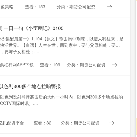
：盈策略
查看：153
分类：期货公司配资
 一日一句《小窗幽记》0105
记·集醒篇第一》1.104【原文】剖去胸中荆棘，以便人我往来，是
快活世界。【白话】人生在世，回到家中，要与父母相处，要与
，要与子女相处；....
票杠杆网APP下载
查看：109
分类：期货公司配资
 以色列300多个地点拉响警报
以色列发射导弹袭击后的大约一小时内，以色列300多个地点拉响
CTV国际时讯）....
亿讯配资平台
查看：82
分类：期货公司配资