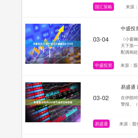
国汇策略
来源
中盛投资
03-04
《小窗幽
天下第一
配偶相处
中盛投资
来源：股
易盛通
03-02
在伊朗对
警报。（C
易盛通
来源：股