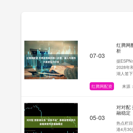
红腾网
析
07-03
据ESP
2028
湖人签下一
红腾网配资
来源
对对配
融稳定
05-03
热点栏目
港4月3