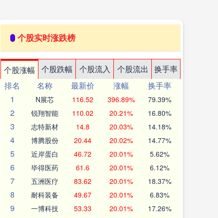
个股实时涨跌榜
个股跌幅
个股流入
个股流出
换手率
个股涨幅
排名
名称
最新价
涨幅
换手率
1
N展芯
116.52
396.89%
79.39%
2
锐翔智能
110.02
20.21%
16.80%
3
志特新材
14.8
20.03%
14.18%
4
博腾股份
20.44
20.02%
14.77%
5
近岸蛋白
46.72
20.01%
5.62%
6
毕得医药
61.6
20.01%
6.12%
7
五洲医疗
83.62
20.01%
18.37%
8
耐科装备
49.67
20.01%
6.83%
9
一博科技
53.33
20.01%
17.26%