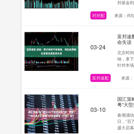
邦基金利率
对对配
来源：尚红
富邦速
命失误
深证成指
14311.01
.68
1.02%
03-24
200.89
1
北京时间
纳，拿下
针对本场
富邦速配
来源：
国汇策略
粤”大
03-10
春潮涌动
日，“百
盛大启幕。