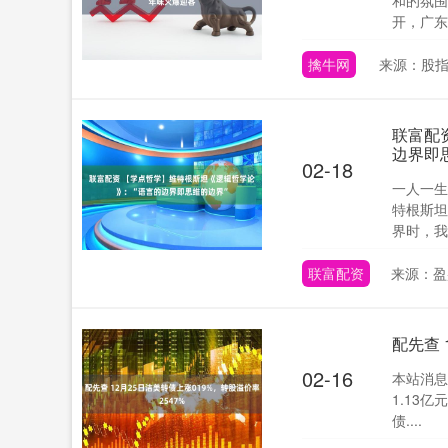
和的氛围
开，广东
擒牛网
来源：股指
联富配
边界即
02-18
一人一生
特根斯坦
界时，我
联富配资
来源：盈
配先查 
02-16
本站消息
1.13亿
债....