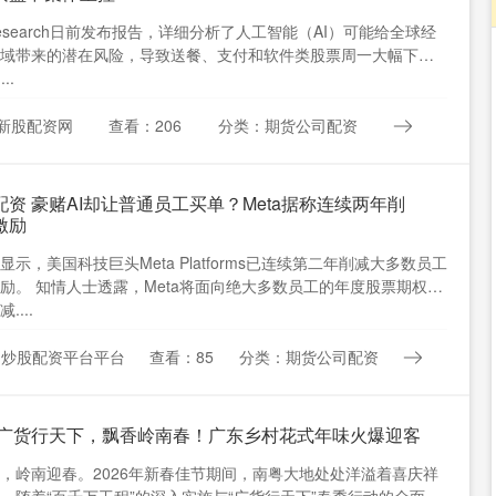
ni Research日前发布报告，详细分析了人工智能（AI）可能给全球经
域带来的潜在风险，导致送餐、支付和软件类股票周一大幅下
...
新股配资网
查看：206
分类：期货公司配资
配资 豪赌AI却让普通员工买单？Meta据称连续两年削
激励
显示，美国科技巨头Meta Platforms已连续第二年削减大多数员工
励。 知情人士透露，Meta将面向绝大多数员工的年度股票期权发
....
：炒股配资平台平台
查看：85
分类：期货公司配资
 广货行天下，飘香岭南春！广东乡村花式年味火爆迎客
，岭南迎春。2026年新春佳节期间，南粤大地处处洋溢着喜庆祥