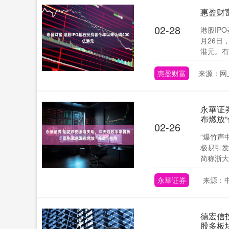
惠盈财富
02-28
港股IP
月26日
港元。有1
惠盈财富
来源：网
永華证
布燃放“
02-26
“爆竹声
极易引发
简称浙大
永華证券
来源：
德宏信投
股多板