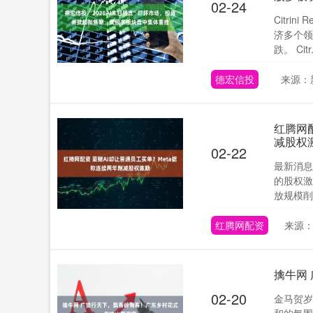
02-24
Citri
济多个领
跌。 Citr.
德宏信投
来源：
红腾网
减股权
02-22
最新消息
的股权激
放规模削减
红腾网配资
来源
擒牛网
02-20
金马贺岁