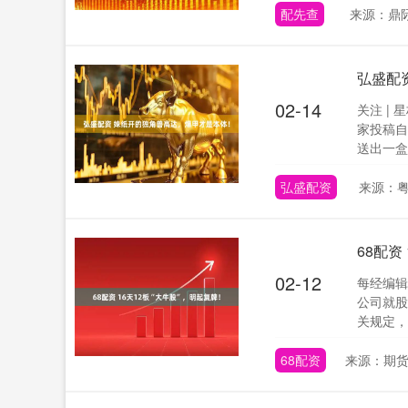
配先查
来源：鼎
弘盛配
02-14
关注 |
家投稿自
送出一盒MG
弘盛配资
来源：粤
68配资
02-12
每经编辑
公司就股
关规定，经
68配资
来源：期货