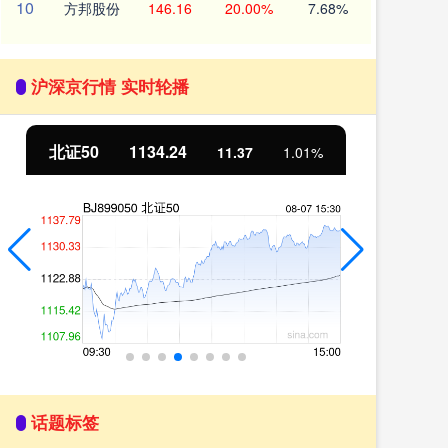
10
方邦股份
146.16
20.00%
7.68%
沪深京行情 实时轮播
北证50
1134.24
创
11.37
1.01%
话题标签