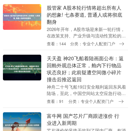
和收藏夹来了场“....
股管家 A股本轮行情将超出所有人
的想象! 七条赛道, 普通人或将彻底
翻身
2026年开年，A股市场迎来新一轮行情，
在政策支持、产业升级与流动性宽松的三
重驱动下，新质生产力相关赛道持续走
查看：144
分类：专业个人配资门户
强，不少板块出现超预期涨幅，结构性机
会显著。很多人....
天天盈 神20飞船着陆画面公布：返
回舱外观总体正常，舱内下行物品
状态良好；此前疑遭空间微小碎片
撞击后推迟返回
神舟二十号飞船19日安全顺利返回东风着
陆场，至此，中国空间站太空应急行动主
要任务圆满完成。 1月19日，神舟二十号
查看：91
分类：专业个人配资门户
飞船返回舱在东风着陆场成功着陆。经现
场检查确认....
富牛网 国产芯片厂商跟进涨价 行
业进入新周期
芯片涨价的风终于吹到了国内厂商。有消