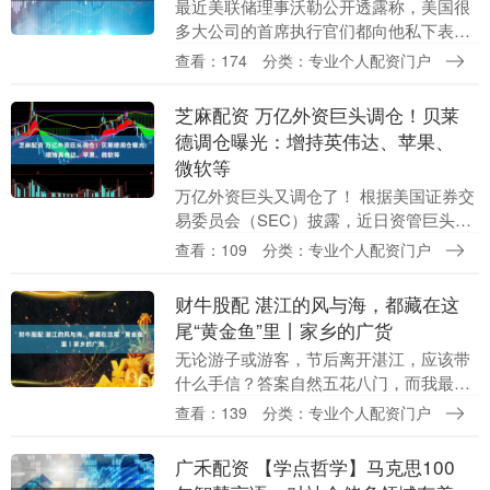
最近美联储理事沃勒公开透露称，美国很
多大公司的首席执行官们都向他私下表示
人工智能将导致大量裁员。 很多人都对这
查看：174
分类：专业个人配资门户
一表态不以为然，因为很显然人工智能目
前的发展水平和....
芝麻配资 万亿外资巨头调仓！贝莱
德调仓曝光：增持英伟达、苹果、
微软等
万亿外资巨头又调仓了！ 根据美国证券交
易委员会（SEC）披露，近日资管巨头贝
莱德递交了截至2025年12月31日的第四季
查看：109
分类：专业个人配资门户
度持仓报告（13F）。 根据13F，贝莱....
财牛股配 湛江的风与海，都藏在这
尾“黄金鱼”里丨家乡的广货
无论游子或游客，节后离开湛江，应该带
什么手信？答案自然五花八门，而我最想
推荐的，是金鲳鱼。 湛江三面临海，东临
查看：139
分类：专业个人配资门户
南海，南望琼州海峡，西倚北部湾。中国
四大渔场（黄渤....
广禾配资 【学点哲学】马克思100