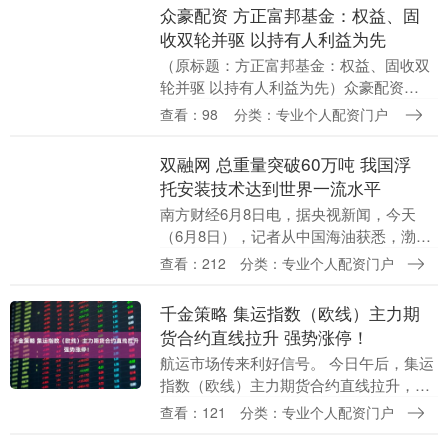
众豪配资 方正富邦基金：权益、固
收双轮并驱 以持有人利益为先
（原标题：方正富邦基金：权益、固收双
轮并驱 以持有人利益为先）众豪配资
2025年，是方正富邦基金的第14个年头。
查看：98
分类：专业个人配资门户
十四载风雨兼程，方正富邦基金始终秉
持“权益投....
双融网 总重量突破60万吨 我国浮
托安装技术达到世界一流水平
南方财经6月8日电，据央视新闻，今天
（6月8日），记者从中国海油获悉，渤海
亿吨级油田群——垦利10-2油田群开发项
查看：212
分类：专业个人配资门户
目（一期）中心处理平台，成功完成海上
浮托安装，....
千金策略 集运指数（欧线）主力期
货合约直线拉升 强势涨停！
航运市场传来利好信号。 今日午后，集运
指数（欧线）主力期货合约直线拉升，强
势涨停，截至收盘，涨幅达16%千金策
查看：121
分类：专业个人配资门户
略。分析指出，宏观层面，中美贸易局势