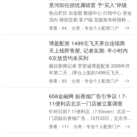
景河卸任担忧属错置 予“买入”评级
热点栏目 自选股 数据中心 行情中心 资金
流向 模拟交易 客户端 花旗发布研报称，
于2025年12月31日参加了紫金矿业
查看：94
分类：专业个人配资门户
（02899）在福建省上杭县举行的股东
特....
博盈配资 1499元飞天茅台连续两
天上线即售罄, 记者实测: 半小时内
6次放货均未买到
极目新闻记者 李贤诚博盈配资 2026年开
年第二天，i茅台上架的1499元飞天
53%vol500ml贵州茅台酒，再度售罄。1月
查看：93
分类：专业个人配资门户
2日上午9时许，极目新闻记者通过i....
658金融网 贴香烟广告引争议！7-
11便利店北京一门店被立案调查
针对日前7-11便利店（7-Eleven）北京一
门店贴出香烟广告，12月23日，北京市朝
阳区市场监管局宣传科回应南都湾财社记
查看：111
分类：专业个人配资门户
者称658金融网，该局已关注此事，并....