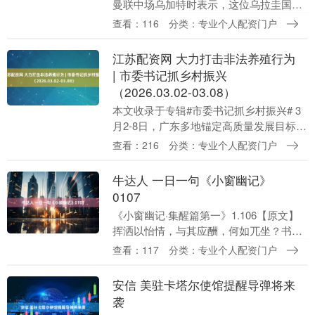
曼联中场乌加特时表示，这位乌拉圭国脚
应该在今夏离开老特拉福德，并坦言自己
查看：116
分类：专业个人配资门户
当初更希望他能加盟切尔西。 乌加特是曼
联近年来最令....
江苏配资网 大力打击非法养殖行为
| 市委书记抓乡村振兴
（2026.03.02-03.08）
本文收录于专辑#市委书记抓乡村振兴# 3
月2-8日，广东多地锚定高质量发展目标真
抓实干。珠海做强镇域发展联城带村能
查看：216
分类：专业个人配资门户
力，发展现代都市农业。韶关推广农业“四
良”集成....
牛达人 一日一句《小窗幽记》
0107
《小窗幽记·集醒篇第一》1.106【原文】
挥洒以怡情，与其应酬，何如兀坐？书礼
以达情，与其工巧，何若直陈？棋局以适
查看：117
分类：专业个人配资门户
情，与其竞胜，何若促膝？笑谈以怡情，
与其谑浪，....
安信 美驻卡塔尔使馆提醒导弹将来
袭