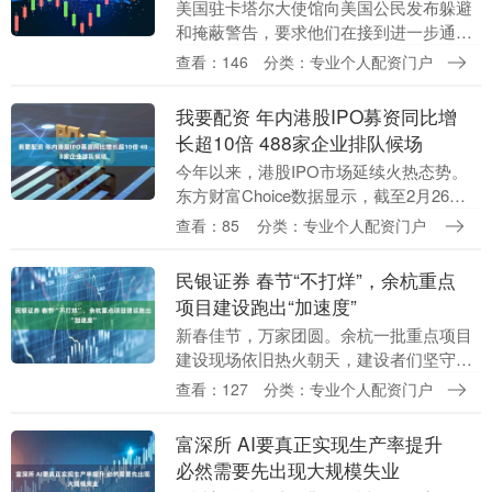
美国驻卡塔尔大使馆向美国公民发布躲避
和掩蔽警告，要求他们在接到进一步通知
前保持警觉，并提醒导弹即将发射、即将
查看：146
分类：专业个人配资门户
实施打击。卡塔尔境内有美军在该地区最
大基地。（CCT....
我要配资 年内港股IPO募资同比增
长超10倍 488家企业排队候场
今年以来，港股IPO市场延续火热态势。
东方财富Choice数据显示，截至2月26
日，年内已有24家企业完成港股IPO，同
查看：85
分类：专业个人配资门户
比增长166.67%，融资额合计892.....
民银证券 春节“不打烊”，余杭重点
项目建设跑出“加速度”
新春佳节，万家团圆。余杭一批重点项目
建设现场依旧热火朝天，建设者们坚守岗
位、抢抓工期，以“春节不停工”的奋斗姿
查看：127
分类：专业个人配资门户
态奏响新春奋进曲，忙碌的身影成为节日
里别样的风景。....
富深所 AI要真正实现生产率提升
必然需要先出现大规模失业