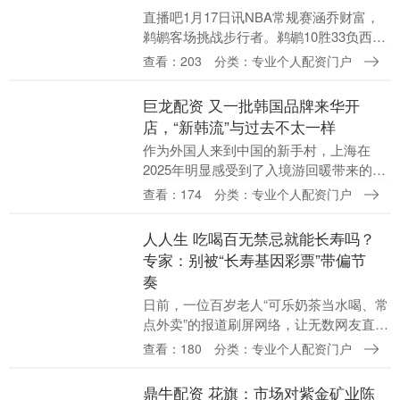
直播吧1月17日讯NBA常规赛涵乔财富，
鹈鹕客场挑战步行者。鹈鹕10胜33负西部
垫底，步行者9胜32负联盟垫底。 上半
查看：203
分类：专业个人配资门户
场，双方开场便陷入缠斗，比分始终紧
咬，锡安....
巨龙配资 又一批韩国品牌来华开
店，“新韩流”与过去不太一样
作为外国人来到中国的新手村，上海在
2025年明显感受到了入境游回暖带来的商
业热度，商业地产项目的零售表现被显著
查看：174
分类：专业个人配资门户
拉动。与此同时巨龙配资，不少海外品牌
将上海作为进入....
人人生 吃喝百无禁忌就能长寿吗？
专家：别被“长寿基因彩票”带偏节
奏
日前，一位百岁老人“可乐奶茶当水喝、常
点外卖”的报道刷屏网络，让无数网友直
呼“羡慕嫉妒恨”。在大家纷纷感叹老人家
查看：180
分类：专业个人配资门户
天赋异禀的同时，医学专家却敲响了警
钟：这种“幸存....
鼎牛配资 花旗：市场对紫金矿业陈