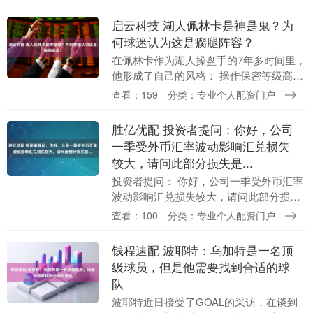
启云科技 湖人佩林卡是神是鬼？为
何球迷认为这是瘸腿阵容？
在佩林卡作为湖人操盘手的7年多时间里，
他形成了自己的风格： 操作保密等级高，
极少事先让外界听到风声；喜欢祭出出人
查看：159
分类：专业个人配资门户
意料，甚至称得上匪夷所思的运作。 2026
年休赛....
胜亿优配 投资者提问：你好，公司
一季受外币汇率波动影响汇兑损失
较大，请问此部分损失是...
投资者提问： 你好，公司一季受外币汇率
波动影响汇兑损失较大，请问此部分损失
是否财务按月由外币户结转为人民币财务
查看：100
分类：专业个人配资门户
结算汇损失，是财务上账务处理损失，并
非实际货币结汇....
钱程速配 波耶特：乌加特是一名顶
级球员，但是他需要找到合适的球
队
波耶特近日接受了GOAL的采访，在谈到