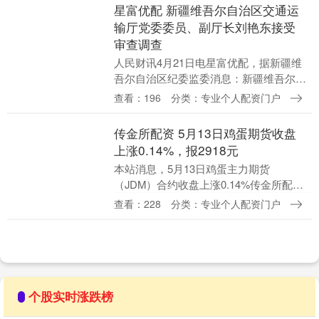
出现缓和迹象，....
星富优配 新疆维吾尔自治区交通运
输厅党委委员、副厅长刘艳东接受
审查调查
人民财讯4月21日电星富优配，据新疆维
吾尔自治区纪委监委消息：新疆维吾尔自
治区交通运输厅党委委员、副厅长刘艳东
查看：196
分类：专业个人配资门户
涉嫌严重违纪违法，目前正接受新疆维吾
尔自治区纪委监....
传金所配资 5月13日鸡蛋期货收盘
上涨0.14%，报2918元
本站消息，5月13日鸡蛋主力期货
（JDM）合约收盘上涨0.14%传金所配
资，报2918元，成交17.16亿元。 品种简
查看：228
分类：专业个人配资门户
介：鸡蛋期货是在期货交易所上市交易的
以鸡蛋....
个股实时涨跌榜