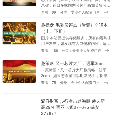
息称，近日多家国内芯片厂商如英集芯
（688209.SH）、美芯晟（688458.SH）
查看：89
分类：专业个人配资门户
等芯片厂商向客户发出调价通知。更早之
前....
趣操盘 毛委员评点《智囊》全译本
（上、下册）
图片 本站仅提供存储服务，所有内容均由
用户发布，如发现有害或侵权内容，请点
击举报。....
查看：186
分类：专业个人配资门户
趣策略 又一芯片大厂，进军2nm
（原标题：又一芯片大厂趣策略，进军
2nm） 如果您希望可以时常见面，欢迎标
星收藏哦~ 来源：内容来自联合报，谢
查看：75
分类：专业个人配资门户
谢。 台积电规划下半年量产2纳米制程，
近期相关客户....
涵乔财富 步行者击退鹈鹕 赫夫新
高29分 西亚卡姆27+6+5 锡安
27+6+7