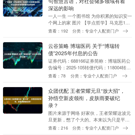
句智慧言语，对社会储多领域有着
深远的影响
一人一生 一个图书馆 为你积累的知识安一
个网上的家 图片 【学点哲学】马克思100
句智慧言语，对社会储多领域有着深远的
查看：192
分类：专业个人配资门户
影响 图片 01.批判的武器当然不能代替
武....
云谷策略 博瑞医药 关于“博瑞转
债”2025年付息的公告
证券代码：688166证券简称：博瑞医药公
告编号：2025-105转债代码：118004转债
简称：博瑞转债博瑞生物医药（苏州）股
查看：78
分类：专业个人配资门户
份有限公司关于“博瑞转债”202....
众团优配 王者荣耀元旦“放大招”，
孙悟空新皮领衔，皮肤雨要破纪
录？
图片来源于网络 好家伙，王者荣耀这波元
旦更新，憋了个大的。本来以为只是平平
无奇的版本预告，结果点开一看，好家
查看：216
分类：专业个人配资门户
伙，这哪是更新，这简直是给玩家的钱包