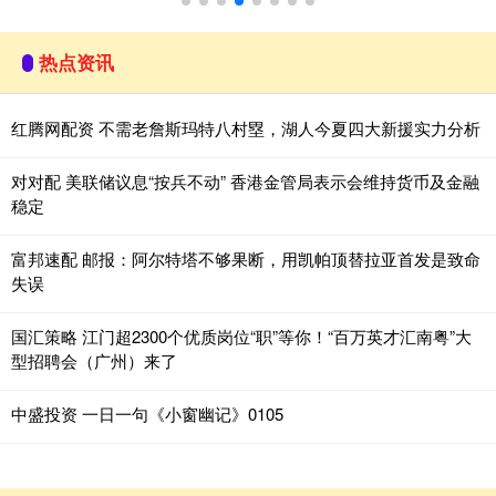
热点资讯
红腾网配资 不需老詹斯玛特八村塁，湖人今夏四大新援实力分析
对对配 美联储议息“按兵不动” 香港金管局表示会维持货币及金融
稳定
富邦速配 邮报：阿尔特塔不够果断，用凯帕顶替拉亚首发是致命
失误
国汇策略 江门超2300个优质岗位“职”等你！“百万英才汇南粤”大
型招聘会（广州）来了
中盛投资 一日一句《小窗幽记》0105