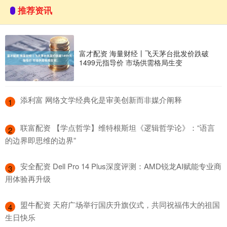
推荐资讯
富才配资 海量财经丨飞天茅台批发价跌破
1499元指导价 市场供需格局生变
​添利富 网络文学经典化是审美创新而非媒介阐释
1
​联富配资 【学点哲学】维特根斯坦《逻辑哲学论》：“语言
2
的边界即思维的边界”
​安全配资 Dell Pro 14 Plus深度评测：AMD锐龙AI赋能专业商
3
用体验再升级
​盟牛配资 天府广场举行国庆升旗仪式，共同祝福伟大的祖国
4
生日快乐