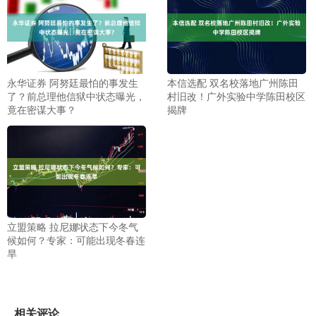
永华证券 阿努廷最怕的事发生
本信选配 双名校落地广州陈田
了？前总理他信狱中状态曝光，
村旧改！广外实验中学陈田校区
竟在密谋大事？
揭牌
立盟策略 拉尼娜状态下今冬气
候如何？专家：可能出现冬春连
旱
相关评论