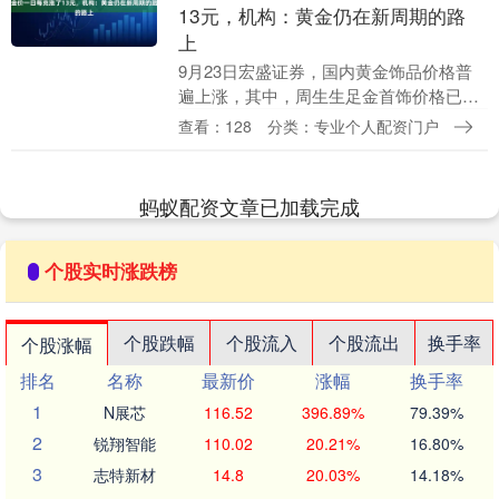
13元，机构：黄金仍在新周期的路
上
9月23日宏盛证券，国内黄金饰品价格普
遍上涨，其中，周生生足金首饰价格已经
涨价1100元/克，比前一日上涨10元/克；
查看：128
分类：专业个人配资门户
周大福、潮宏基、六福珠宝等品牌足金首
饰较前....
蚂蚁配资文章已加载完成
个股实时涨跌榜
个股跌幅
个股流入
个股流出
换手率
个股涨幅
排名
名称
最新价
涨幅
换手率
1
N展芯
116.52
396.89%
79.39%
2
锐翔智能
110.02
20.21%
16.80%
3
志特新材
14.8
20.03%
14.18%