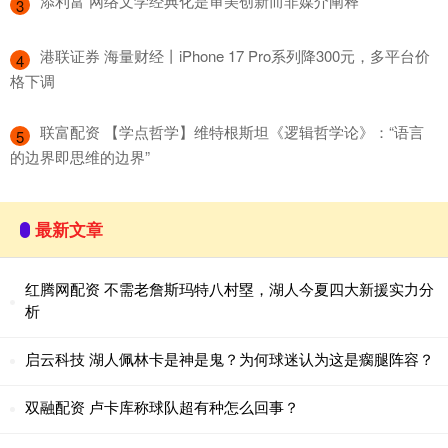
​添利富 网络文学经典化是审美创新而非媒介阐释
3
​港联证券 海量财经丨iPhone 17 Pro系列降300元，多平台价
4
格下调
​联富配资 【学点哲学】维特根斯坦《逻辑哲学论》：“语言
5
的边界即思维的边界”
最新文章
红腾网配资 不需老詹斯玛特八村塁，湖人今夏四大新援实力分
析
启云科技 湖人佩林卡是神是鬼？为何球迷认为这是瘸腿阵容？
双融配资 卢卡库称球队超有种怎么回事？