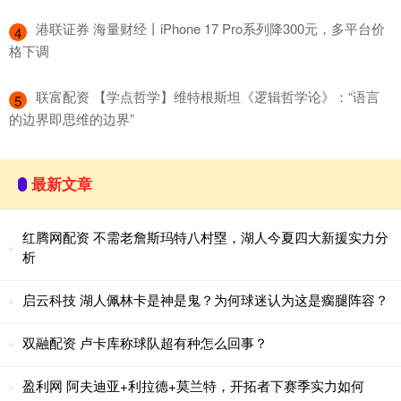
​港联证券 海量财经丨iPhone 17 Pro系列降300元，多平台价
4
格下调
​联富配资 【学点哲学】维特根斯坦《逻辑哲学论》：“语言
5
的边界即思维的边界”
最新文章
红腾网配资 不需老詹斯玛特八村塁，湖人今夏四大新援实力分
析
启云科技 湖人佩林卡是神是鬼？为何球迷认为这是瘸腿阵容？
双融配资 卢卡库称球队超有种怎么回事？
盈利网 阿夫迪亚+利拉德+莫兰特，开拓者下赛季实力如何