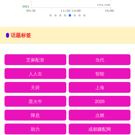
话题标签
芝麻配资
当代
人人生
智能
天府
上海
星火牛
2026
降息
点燃
助力
成都赚配网