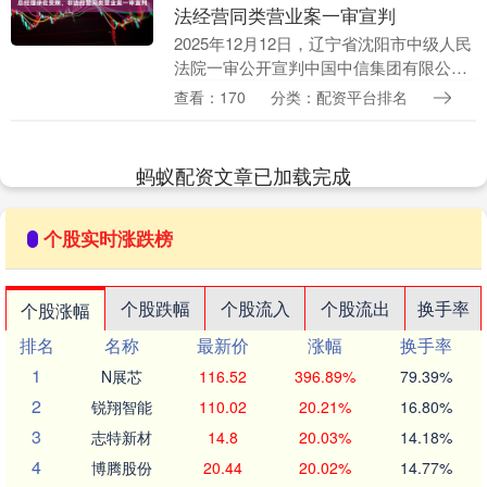
法经营同类营业案一审宣判
2025年12月12日，辽宁省沈阳市中级人民
法院一审公开宣判中国中信集团有限公司
原党委委员、副总经理徐佐受贿、非法经
查看：170
分类：配资平台排名
营同类营业案，对被告人徐佐以受贿罪判
处无期徒....
蚂蚁配资文章已加载完成
个股实时涨跌榜
个股跌幅
个股流入
个股流出
换手率
个股涨幅
排名
名称
最新价
涨幅
换手率
1
N展芯
116.52
396.89%
79.39%
2
锐翔智能
110.02
20.21%
16.80%
3
志特新材
14.8
20.03%
14.18%
4
博腾股份
20.44
20.02%
14.77%