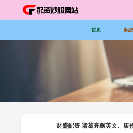
首页
蚂
财盛配资 诸葛亮飙英文、唐僧