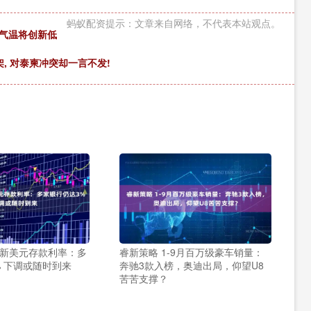
蚂蚁配资提示：文章来自网络，不代表本站观点。
，气温将创新低
, 对泰柬冲突却一言不发!
最新美元存款利率：多
睿新策略 1-9月百万级豪车销量：
% 下调或随时到来
奔驰3款入榜，奥迪出局，仰望U8
苦苦支撑？