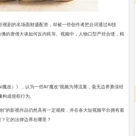
沪深300
4698.84
.45%
47.53
1.02%
视剧的名场面财盛配资，却被一些创作者把台词通过AI技
向佛的唐僧大谈如何反内耗等。视频中，人物口型严丝合缝，精
改）》，认为一些AI“魔改”视频为博流量，毫无边界亵渎经
嫌构成侵权行为。
”的影视作品仍然具有一定规模，并在各大短视频平台拥有着
权？它的法律边界在哪里？