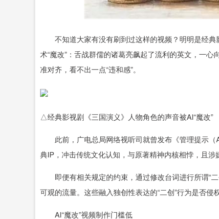
深证成指
14314.55
.71
0.45%
204.43
1
不知道大家有没有刷到过这样的视频？明明是经典影
术“魔改”：舌战群儒的诸葛亮飙起了流利的英文，一心
准对齐，看不出一点“违和感”。
△经典影视剧《三国演义》人物角色的声音被AI“魔改”
此前，广电总局网络视听司就曾发布《管理提示（AI魔
典IP，冲击传统文化认知，与原著精神内核相悖，且涉
即便有相关规定的约束，通过修改台词进行所谓“二创
可观的流量。这些融入独创性表达的“二创”行为是否侵
AI“魔改”视频制作门槛低