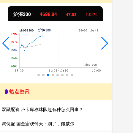
北证50
1122.48
创
-0.40
-0.04%
热点资讯
双融配资 卢卡库称球队超有种怎么回事？
淘优配 国金宏观钟天：别了，鲍威尔