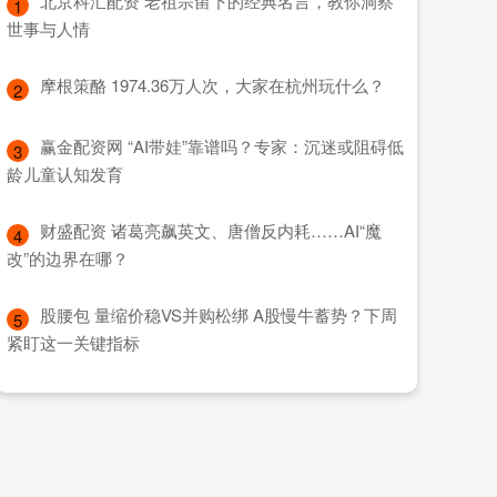
​北京科汇配资 老祖宗留下的经典名言，教你洞察
1
世事与人情
​摩根策酪 1974.36万人次，大家在杭州玩什么？
2
​赢金配资网 “AI带娃”靠谱吗？专家：沉迷或阻碍低
3
龄儿童认知发育
​财盛配资 诸葛亮飙英文、唐僧反内耗……AI“魔
4
改”的边界在哪？
​股腰包 量缩价稳VS并购松绑 A股慢牛蓄势？下周
5
紧盯这一关键指标