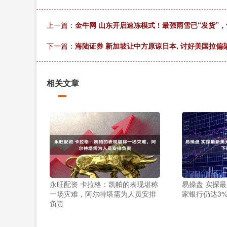
上一篇：
金牛网 山东开启速冻模式！最强雨雪已“发货”
下一篇：
海陆证券 新加坡让中方原谅日本, 讨好美国拉偏架
相关文章
永旺配资 卡拉格：凯帕的表现堪称
易操盘 实探
一场灾难，阿尔特塔需为人员安排
家银行仍达3
负责