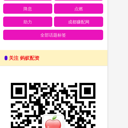
降息
点燃
助力
成都赚配网
全部话题标签
关注 蚂蚁配资