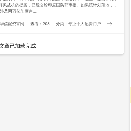
架阵风战机的提案，已经交给印度国防部审批。如果该计划落地，这
涉及两万亿印度卢....
华信配资官网
查看：203
分类：专业个人配资门户
文章已加载完成
深证成指
14311.01
02%
200.89
1.42%