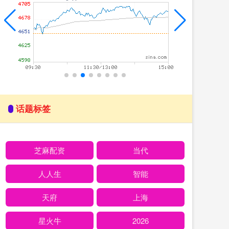
话题标签
芝麻配资
当代
人人生
智能
天府
上海
星火牛
2026