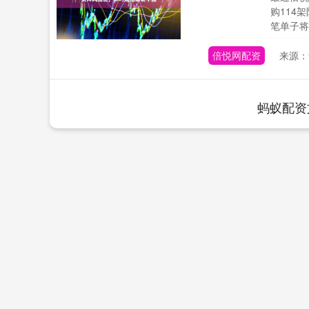
购114
笔单子将
倍悦网配资
来源：
蚂蚁配资
上证指数
3940.04
.40
2.13%
39.68
1.