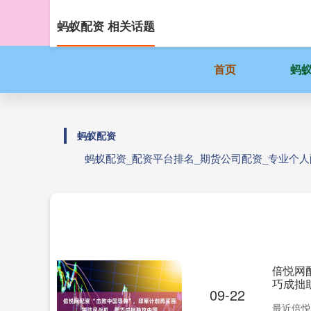
蚂蚁配资 相关话题
首页
蚂
蚂蚁配资
蚂蚁配资_配资平台排名_期货公司配资_专业个
倍悦网
巧成拙
09-22
最近倍悦