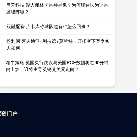
启云科技 湖人佩林卡是神是鬼？为何球迷认为这是
瘸腿阵容？
双融配资 卢卡库称球队超有种怎么回事？
盈利网 阿夫迪亚+利拉德+莫兰特，开拓者下赛季实
力如何
领牛策略 英国央行决议与美国PCE数据将在90分钟
内出炉，谁将主导英镑兑美元走向？
配资门户