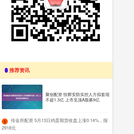
推荐资讯
聚创配资 恒辉安防实控人方拟套现
不超1.3亿 上市见顶A股募9亿
​传金所配资 5月13日鸡蛋期货收盘上涨0.14%，报
1
2918元