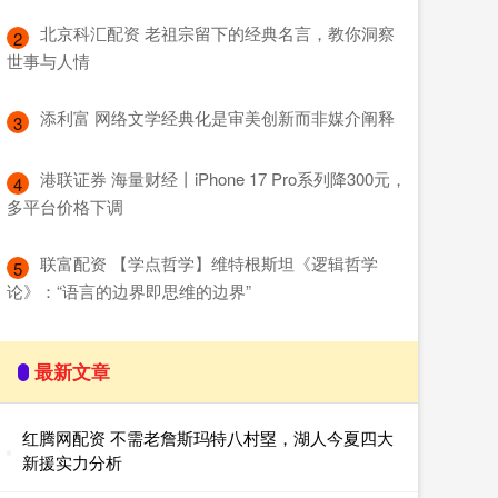
​北京科汇配资 老祖宗留下的经典名言，教你洞察
2
世事与人情
​添利富 网络文学经典化是审美创新而非媒介阐释
3
​港联证券 海量财经丨iPhone 17 Pro系列降300元，
4
多平台价格下调
​联富配资 【学点哲学】维特根斯坦《逻辑哲学
5
论》：“语言的边界即思维的边界”
最新文章
红腾网配资 不需老詹斯玛特八村塁，湖人今夏四大
新援实力分析