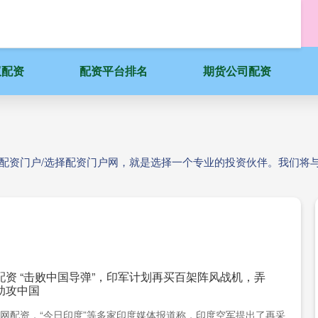
蚁配资
配资平台排名
期货公司配资
人配资门户/选择配资门户网，就是选择一个专业的投资伙伴。我们将
配资 “击败中国导弹”，印军计划再买百架阵风战机，弄
助攻中国
网配资，“今日印度”等多家印度媒体报道称，印度空军提出了再采