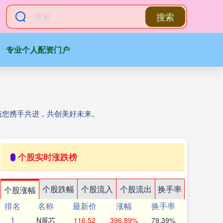
搜索
专业个人配资门户
与您携手共进，共创美好未来。
个股实时涨跌榜
个股跌幅
个股流入
个股流出
换手率
个股涨幅
排名
名称
最新价
涨幅
换手率
1
N展芯
116.52
396.89%
79.39%