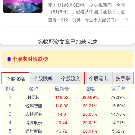
南方财经6月8日电，据央视新闻，今天
（6月8日），记者从中国海油获悉，渤海
亿吨级油田群——垦利10-2油田群开发项
查看：212
分类：专业个人配资门户
目（一期）中心处理平台，成功完成海上
浮托安装，....
蚂蚁配资文章已加载完成
个股实时涨跌榜
个股跌幅
个股流入
个股流出
换手率
个股涨幅
排名
名称
最新价
涨幅
换手率
1
N展芯
116.52
396.89%
79.39%
2
锐翔智能
110.02
20.21%
16.80%
3
志特新材
14.8
20.03%
14.18%
4
博腾股份
20.44
20.02%
14.77%
5
近岸蛋白
46.72
20.01%
5.62%