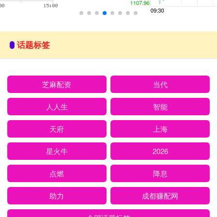
话题标签
芝麻配资
当代
人人生
智能
天府
上海
星火牛
2026
点燃
降息
助力
成都赚配网