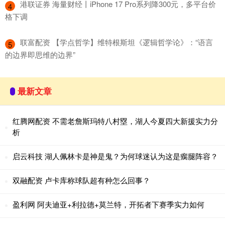
​港联证券 海量财经丨iPhone 17 Pro系列降300元，多平台价
4
格下调
​联富配资 【学点哲学】维特根斯坦《逻辑哲学论》：“语言
5
的边界即思维的边界”
最新文章
红腾网配资 不需老詹斯玛特八村塁，湖人今夏四大新援实力分
析
启云科技 湖人佩林卡是神是鬼？为何球迷认为这是瘸腿阵容？
双融配资 卢卡库称球队超有种怎么回事？
盈利网 阿夫迪亚+利拉德+莫兰特，开拓者下赛季实力如何